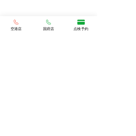
空港店
国府店
点検予約
コメント
コメントを追加…
リースの賢い選
手頃な軽自動車リースで
賢く乗ろう！安くて安心
の選び方ガイド🚗✨
プライバシーポリシー
当社の勧誘方針
会社概要
©CAR SPOT TOKUSHIMA All Rights Reserved.