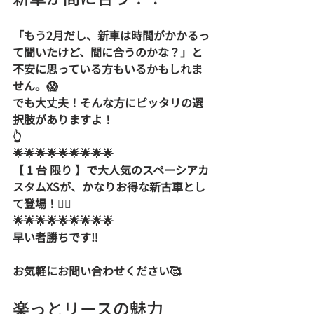
「もう2月だし、新車は時間がかかるっ
て聞いたけど、間に合うのかな？」と
不安に思っている方もいるかもしれま
せん。😱  
でも大丈夫！そんな方にピッタリの選
択肢がありますよ！  
👆  
🌟🌟🌟🌟🌟🌟🌟🌟🌟  
【 1 台 限り 】で大人気のスペーシアカ
スタムXSが、かなりお得な新古車とし
て登場！❤️‍🔥  
🌟🌟🌟🌟🌟🌟🌟🌟🌟  
早い者勝ちです‼️
お気軽にお問い合わせください🥰
楽っとリースの魅力