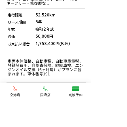
キーフリー・修復歴なし
走行距離
52,520km
5年
リース期間
令和２年式
年式
50,000円
残価
1,753,400円(税込）
お支払い総合
車両本体価格、自動車税、自動車重量税、
登録諸費用、自賠責保険、継続車検、エン
ジンオイル交換（6ヶ月毎）がプランに含
まれます。車体番号191
空港店
国府店
点検予約
一覧ページ
楽っと中古ページ