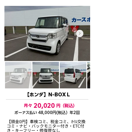
【ホンダ】N-BOX L
20,020
月々
円（税込）
​ボーナス払い 48,000円(税込）年2回
【頭金0円】車検コミ、税金コミ、ｵｲﾙ交換
コミ・ナビ・バックモニター付き・ETC付
き・キーフリー・修復歴なし