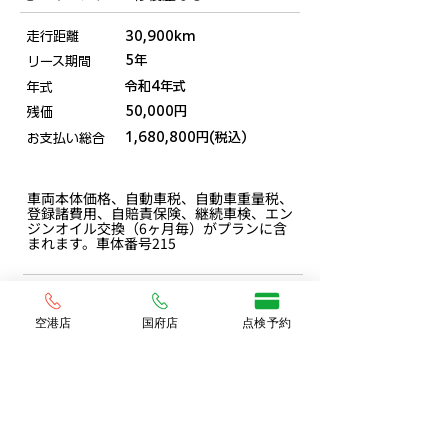
走行距離
30,900km
5年
リース期間
令和4年式
年式
50,000円
残価
1,680,800円(税込）
お支払い総合
車両本体価格、自動車税、自動車重量税、
登録諸費用、自賠責保険、継続車検、エン
ジンオイル交換（6ヶ月毎）がプランに含
まれます。車体番号215
一覧ページ
空港店
国府店
点検予約
楽っと中古ページ